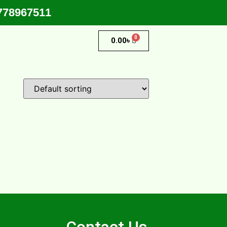
01778967511
0
0.00
৳
Contact Us