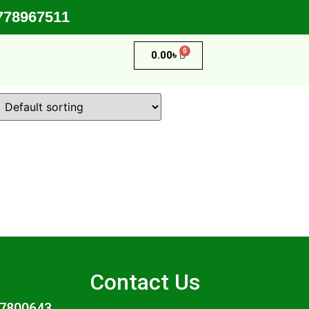
01778967511
0
0.00
৳
Contact Us
7800643